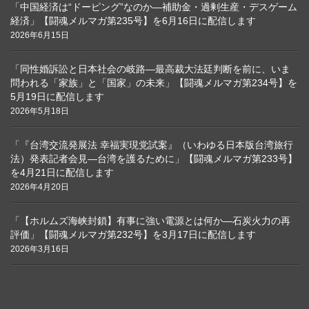
「中国経済は“ドーピング”なのか―補助金・過剰生産・デスゲーム
経済」【闘魂メルマガ第235号】を6月16日に配信します
2026年6月15日
「同性婚訴訟と日本社会の岐路―最高裁大法廷判断を前に、いま
問われる「家族」と「国家」の未来」【闘魂メルマガ第234号】を
5月19日に配信します
2026年5月18日
「『台湾交流発展法 幸福実現党試案』（いわゆる日本版台湾旅行
法）発表記者会見―台湾を護るために」【闘魂メルマガ第233号】
を4月21日に配信します
2026年4月20日
「【ホルムズ海峡封鎖】有事に強い電源とは何か―石炭火力の再
評価」【闘魂メルマガ第232号】を3月17日に配信します
2026年3月16日