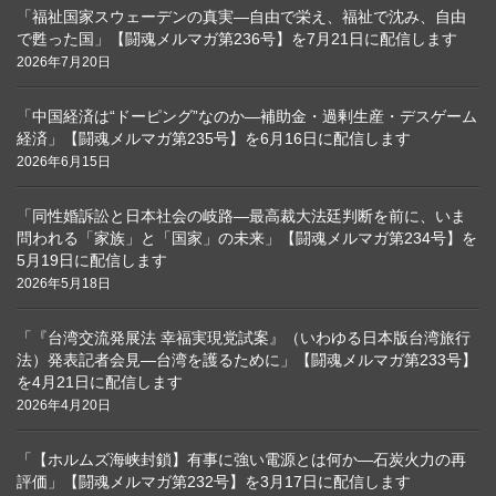
「福祉国家スウェーデンの真実―自由で栄え、福祉で沈み、自由
で甦った国」【闘魂メルマガ第236号】を7月21日に配信します
2026年7月20日
「中国経済は“ドーピング”なのか―補助金・過剰生産・デスゲーム
経済」【闘魂メルマガ第235号】を6月16日に配信します
2026年6月15日
「同性婚訴訟と日本社会の岐路―最高裁大法廷判断を前に、いま
問われる「家族」と「国家」の未来」【闘魂メルマガ第234号】を
5月19日に配信します
2026年5月18日
「『台湾交流発展法 幸福実現党試案』（いわゆる日本版台湾旅行
法）発表記者会見―台湾を護るために」【闘魂メルマガ第233号】
を4月21日に配信します
2026年4月20日
「【ホルムズ海峡封鎖】有事に強い電源とは何か―石炭火力の再
評価」【闘魂メルマガ第232号】を3月17日に配信します