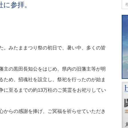
社に参拝。
た。みたままつり祭の初日で、暑い中、多くの皆
藩主の黒田長知公をはじめ、県内の旧藩主等が明
るため、招魂社を設立し、祭祀を行ったのが始ま
争に至るまでの約13万柱のご英霊をお祀りしてい
心からの感謝を捧げ、ご冥福を祈らせていただき