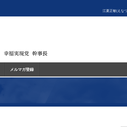
江夏正敏(えな
メルマガ登録