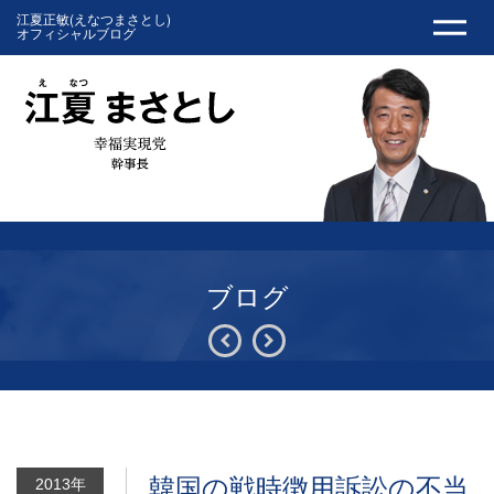
江夏正敏(えなつまさとし)
オフィシャルブログ
ブログ
韓国の戦時徴用訴訟の不当
2013年