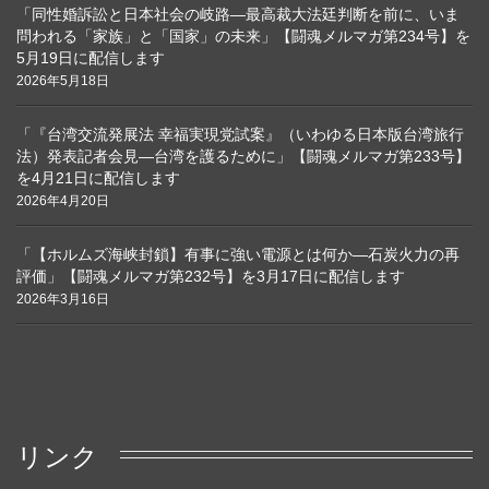
「同性婚訴訟と日本社会の岐路―最高裁大法廷判断を前に、いま
問われる「家族」と「国家」の未来」【闘魂メルマガ第234号】を
5月19日に配信します
2026年5月18日
「『台湾交流発展法 幸福実現党試案』（いわゆる日本版台湾旅行
法）発表記者会見―台湾を護るために」【闘魂メルマガ第233号】
を4月21日に配信します
2026年4月20日
「【ホルムズ海峡封鎖】有事に強い電源とは何か―石炭火力の再
評価」【闘魂メルマガ第232号】を3月17日に配信します
2026年3月16日
リンク