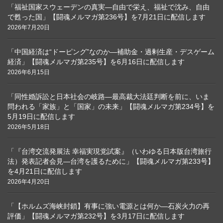
「福祉国家スウェーデンの真実―自由で栄え、福祉で沈み、自由
で甦った国」【闘魂メルマガ第236号】を7月21日に配信します
2026年7月20日
「中国経済は“ドーピング”なのか―補助金・過剰生産・デスゲーム
経済」【闘魂メルマガ第235号】を6月16日に配信します
2026年6月15日
「同性婚訴訟と日本社会の岐路―最高裁大法廷判断を前に、いま
問われる「家族」と「国家」の未来」【闘魂メルマガ第234号】を
5月19日に配信します
2026年5月18日
「『台湾交流発展法 幸福実現党試案』（いわゆる日本版台湾旅行
法）発表記者会見―台湾を護るために」【闘魂メルマガ第233号】
を4月21日に配信します
2026年4月20日
「【ホルムズ海峡封鎖】有事に強い電源とは何か―石炭火力の再
評価」【闘魂メルマガ第232号】を3月17日に配信します