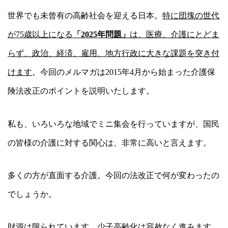
世界でも未曾有の高齢社会を迎える日本。
特に団塊の世代
が
75
歳以上になる
「
2025
年問題」
は、医療、介護にとどま
らず、政治、経済、雇用、地方行政に大きな課題を突き付
けます
。今回のメルマガは
2015
年
4
月から始まった介護保
険法改正のポイントを説明いたします。
私も、いろいろな地域でミニ集会を行っていますが、国民
の皆様の介護に対する関心は、非常に高いと言えます。
多くの方が直面する介護。今回の法改正で何が変わったの
でしょうか。
財源は限られています。少子高齢化は容赦なく進みます。