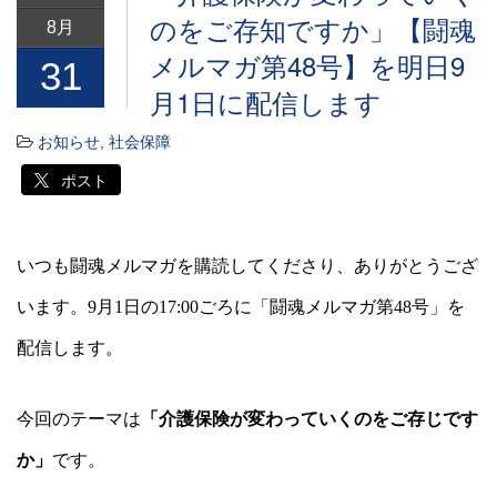
のをご存知ですか」【闘魂
8月
メルマガ第48号】を明日9
31
月1日に配信します
お知らせ
,
社会保障
ポスト
いつも闘魂メルマガを購読してくださり、ありがとうござ
います。
9
月
1
日の
17:00
ごろに「闘魂メルマガ第
48
号」を
配信します。
今回のテーマは
「介護保険が変わっていくのをご存じです
か」
です。