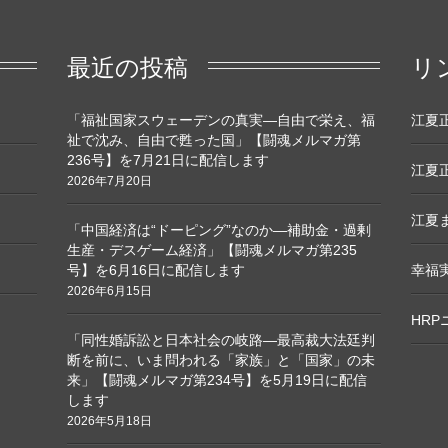
最近の投稿
リ
「福祉国家スウェーデンの真実―自由で栄え、福
江夏正敏
祉で沈み、自由で甦った国」【闘魂メルマガ第
236号】を7月21日に配信します
江夏正
2026年7月20日
江夏ま
「中国経済は“ドーピング”なのか―補助金・過剰
生産・デスゲーム経済」【闘魂メルマガ第235
号】を6月16日に配信します
幸福
2026年6月15日
HR
「同性婚訴訟と日本社会の岐路―最高裁大法廷判
断を前に、いま問われる「家族」と「国家」の未
来」【闘魂メルマガ第234号】を5月19日に配信
します
2026年5月18日