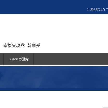
江夏正敏(えな
メルマガ登録