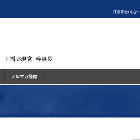
江夏正敏(えな
メルマガ登録