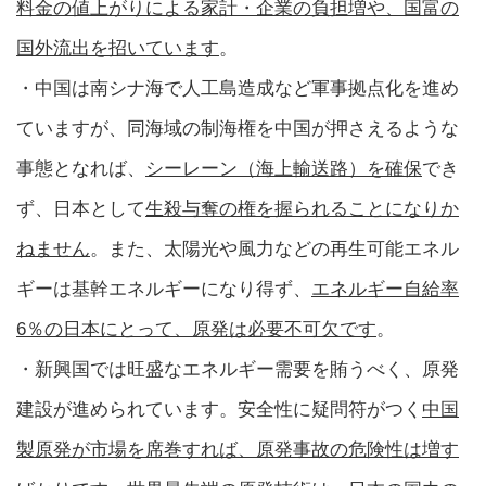
料金の値上がりによる家計・企業の負担増や、国富の
国外流出を招いています
。
・中国は南シナ海で人工島造成など軍事拠点化を進め
ていますが、同海域の制海権を中国が押さえるような
事態となれば、
シーレーン（海上輸送路）を確保
でき
ず、日本として
生殺与奪の権を握られることになりか
ねません
。また、太陽光や風力などの再生可能エネル
ギーは基幹エネルギーになり得ず、
エネルギー自給率
6％の日本にとって、原発は必要不可欠です
。
・新興国では旺盛なエネルギー需要を賄うべく、原発
建設が進められています。安全性に疑問符がつく
中国
製原発が市場を席巻すれば、原発事故の危険性は増す