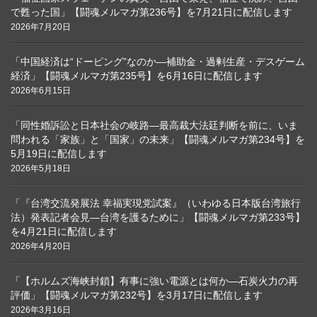
で甦った国」【闘魂メルマガ第236号】を7月21日に配信します
2026年7月20日
「中国経済は“ドーピング”なのか―補助金・過剰生産・デスゲーム
経済」【闘魂メルマガ第235号】を6月16日に配信します
2026年6月15日
「同性婚訴訟と日本社会の岐路―最高裁大法廷判断を前に、いま
問われる「家族」と「国家」の未来」【闘魂メルマガ第234号】を
5月19日に配信します
2026年5月18日
「『台湾交流発展法 幸福実現党試案』（いわゆる日本版台湾旅行
法）発表記者会見―台湾を護るために」【闘魂メルマガ第233号】
を4月21日に配信します
2026年4月20日
「【ホルムズ海峡封鎖】有事に強い電源とは何か―石炭火力の再
評価」【闘魂メルマガ第232号】を3月17日に配信します
2026年3月16日