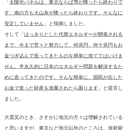
「
太陽光パネルは、東北ならば雪が降ったら終わりで
す。南の方も火山灰が降ったら終わりです。そんなに
安定していません
」と指摘しました。
そして「
はっきりとした代替エネルギーが開発される
まで、今まで営々と努力して、何兆円、何十兆円もお
金つぎ込んで造ってきたものを簡単に捨ててはいけま
せん。半永久的に日本のエネルギー問題を解決するた
めに造ってきたのです。そんな簡単に、国民が出した
お金で造った財産を放棄されたら困ります
」と提言し
ました。
大震災のとき、さすがに地元の方々は理解されている
と思いますが、東京など地元以外のところは、放射能