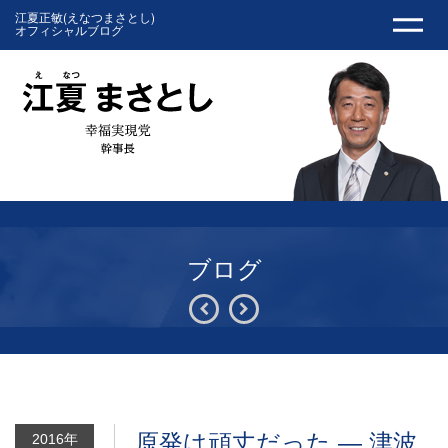
江夏正敏(えなつまさとし)
オフィシャルブログ
ブログ
原発は頑丈だった ― 津波
2016年