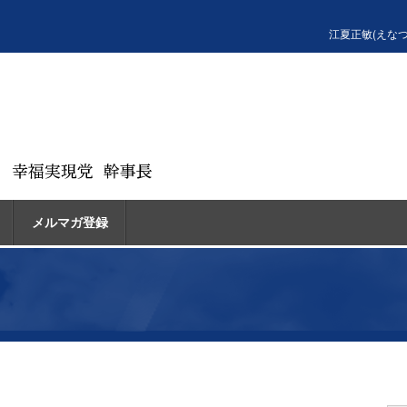
江夏正敏(えな
メルマガ登録