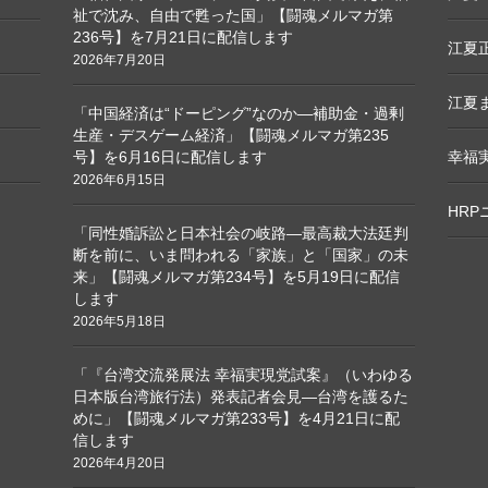
祉で沈み、自由で甦った国」【闘魂メルマガ第
236号】を7月21日に配信します
江夏正
2026年7月20日
江夏ま
「中国経済は“ドーピング”なのか―補助金・過剰
生産・デスゲーム経済」【闘魂メルマガ第235
号】を6月16日に配信します
幸福
2026年6月15日
HR
「同性婚訴訟と日本社会の岐路―最高裁大法廷判
断を前に、いま問われる「家族」と「国家」の未
来」【闘魂メルマガ第234号】を5月19日に配信
します
2026年5月18日
「『台湾交流発展法 幸福実現党試案』（いわゆる
日本版台湾旅行法）発表記者会見―台湾を護るた
めに」【闘魂メルマガ第233号】を4月21日に配
信します
2026年4月20日