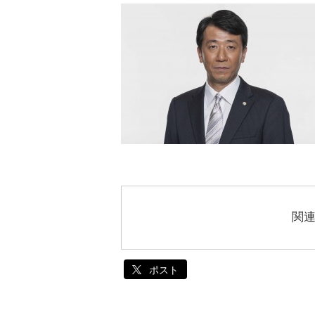
関
ポスト