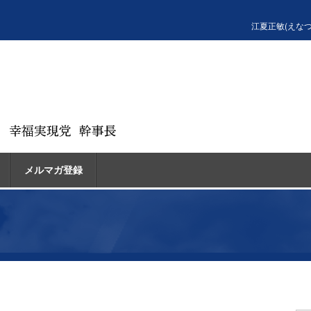
江夏正敏(えな
メルマガ登録