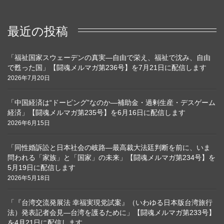
最近の投稿
「福祉国家スウェーデンの真実―自由で栄え、福祉で沈み、自由
で甦った国」【闘魂メルマガ第236号】を7月21日に配信します
2026年7月20日
「中国経済は“ドーピング”なのか―補助金・過剰生産・デスゲーム
経済」【闘魂メルマガ第235号】を6月16日に配信します
2026年6月15日
「同性婚訴訟と日本社会の岐路―最高裁大法廷判断を前に、いま
問われる「家族」と「国家」の未来」【闘魂メルマガ第234号】を
5月19日に配信します
2026年5月18日
「『台湾交流発展法 幸福実現党試案』（いわゆる日本版台湾旅行
法）発表記者会見―台湾を護るために」【闘魂メルマガ第233号】
を4月21日に配信します