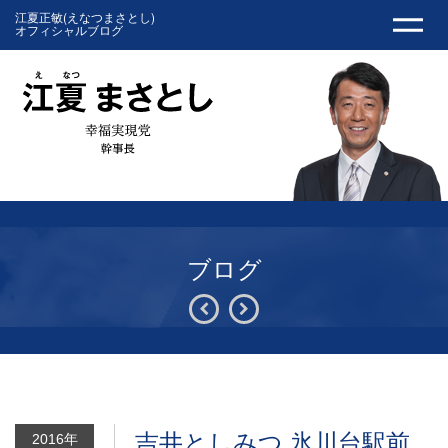
江夏正敏(えなつまさとし)
オフィシャルブログ
ブログ
吉井としみつ 氷川台駅前
2016年