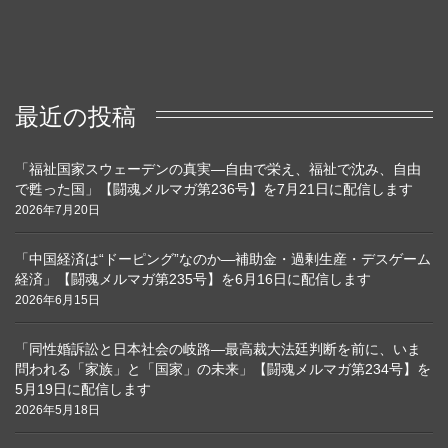
最近の投稿
「福祉国家スウェーデンの真実―自由で栄え、福祉で沈み、自由
で甦った国」【闘魂メルマガ第236号】を7月21日に配信します
2026年7月20日
「中国経済は“ドーピング”なのか―補助金・過剰生産・デスゲーム
経済」【闘魂メルマガ第235号】を6月16日に配信します
2026年6月15日
「同性婚訴訟と日本社会の岐路―最高裁大法廷判断を前に、いま
問われる「家族」と「国家」の未来」【闘魂メルマガ第234号】を
5月19日に配信します
2026年5月18日