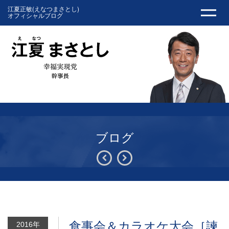
江夏正敏(えなつまさとし)
オフィシャルブログ
ブログ
食事会＆カラオケ大会［諫
2016年