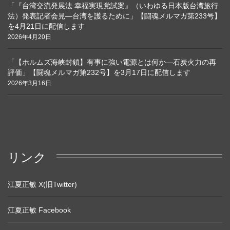
「『台湾交流発展法 幸福実現党試案』（いわゆる日本版台湾旅行
法）発表記者会見―台湾を護るために」【闘魂メルマガ第233号】
を4月21日に配信します
2026年4月20日
「【ホルムズ海峡封鎖】有事に強い電源とは何か―石炭火力の再
評価」【闘魂メルマガ第232号】を3月17日に配信します
2026年3月16日
リンク
江夏正敏 X(旧Twitter)
江夏正敏 Facebook