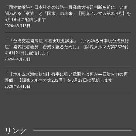
「同性婚訴訟と日本社会の岐路―最高裁大法廷判断を前に、いま
問われる「家族」と「国家」の未来」【闘魂メルマガ第234号】を
5月19日に配信します
2026年5月18日
「『台湾交流発展法 幸福実現党試案』（いわゆる日本版台湾旅行
法）発表記者会見―台湾を護るために」【闘魂メルマガ第233号】
を4月21日に配信します
2026年4月20日
「【ホルムズ海峡封鎖】有事に強い電源とは何か―石炭火力の再
評価」【闘魂メルマガ第232号】を3月17日に配信します
2026年3月16日
リンク