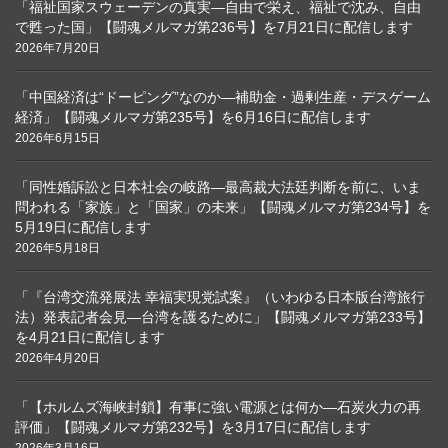
「福祉国家スウェーデンの真実―自由で栄え、福祉で沈み、自由
で甦った国」【闘魂メルマガ第236号】を7月21日に配信します
2026年7月20日
「中国経済は“ドーピング”なのか―補助金・過剰生産・デスゲーム
経済」【闘魂メルマガ第235号】を6月16日に配信します
2026年6月15日
「同性婚訴訟と日本社会の岐路―最高裁大法廷判断を前に、いま
問われる「家族」と「国家」の未来」【闘魂メルマガ第234号】を
5月19日に配信します
2026年5月18日
「『台湾交流発展法 幸福実現党試案』（いわゆる日本版台湾旅行
法）発表記者会見―台湾を護るために」【闘魂メルマガ第233号】
を4月21日に配信します
2026年4月20日
「【ホルムズ海峡封鎖】有事に強い電源とは何か―石炭火力の再
評価」【闘魂メルマガ第232号】を3月17日に配信します