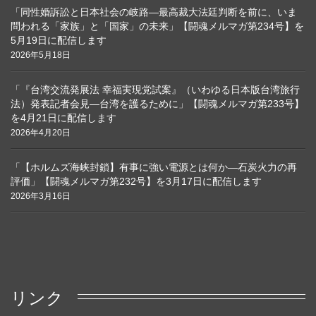
「同性婚訴訟と日本社会の岐路―最高裁大法廷判断を前に、いま
問われる「家族」と「国家」の未来」【闘魂メルマガ第234号】を
5月19日に配信します
2026年5月18日
「『台湾交流発展法 幸福実現党試案』（いわゆる日本版台湾旅行
法）発表記者会見―台湾を護るために」【闘魂メルマガ第233号】
を4月21日に配信します
2026年4月20日
「【ホルムズ海峡封鎖】有事に強い電源とは何か―石炭火力の再
評価」【闘魂メルマガ第232号】を3月17日に配信します
2026年3月16日
リンク