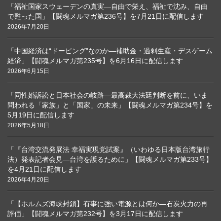
「福祉国家スウェーデンの真実―自由で栄え、福祉で沈み、自由
で甦った国」【闘魂メルマガ第236号】を7月21日に配信します
2026年7月20日
「中国経済は“ドーピング”なのか―補助金・過剰生産・デスゲーム
経済」【闘魂メルマガ第235号】を6月16日に配信します
2026年6月15日
「同性婚訴訟と日本社会の岐路―最高裁大法廷判断を前に、いま
問われる「家族」と「国家」の未来」【闘魂メルマガ第234号】を
5月19日に配信します
2026年5月18日
「『台湾交流発展法 幸福実現党試案』（いわゆる日本版台湾旅行
法）発表記者会見―台湾を護るために」【闘魂メルマガ第233号】
を4月21日に配信します
2026年4月20日
「【ホルムズ海峡封鎖】有事に強い電源とは何か―石炭火力の再
評価」【闘魂メルマガ第232号】を3月17日に配信します