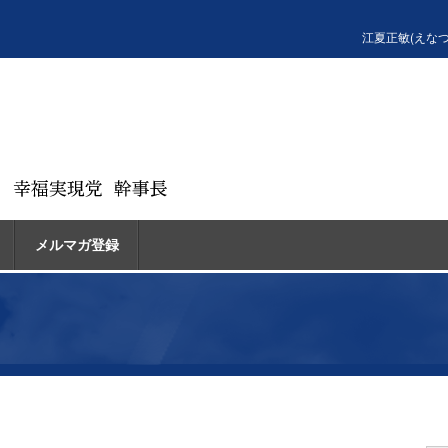
江夏正敏(えな
メルマガ登録