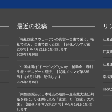
最近の投稿
リ
「福祉国家スウェーデンの真実―自由で栄え、福
江夏正敏
祉で沈み、自由で甦った国」【闘魂メルマガ第
236号】を7月21日に配信します
江夏正
2026年7月20日
江夏ま
「中国経済は“ドーピング”なのか―補助金・過剰
生産・デスゲーム経済」【闘魂メルマガ第235
号】を6月16日に配信します
幸福
2026年6月15日
HR
「同性婚訴訟と日本社会の岐路―最高裁大法廷判
断を前に、いま問われる「家族」と「国家」の未
来」【闘魂メルマガ第234号】を5月19日に配信
します