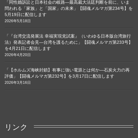
「同性婚訴訟と日本社会の岐路―最高裁大法廷判断を前に、いま
問われる「家族」と「国家」の未来」【闘魂メルマガ第234号】を
5月19日に配信します
2026年5月18日
「『台湾交流発展法 幸福実現党試案』（いわゆる日本版台湾旅行
法）発表記者会見―台湾を護るために」【闘魂メルマガ第233号】
を4月21日に配信します
2026年4月20日
「【ホルムズ海峡封鎖】有事に強い電源とは何か―石炭火力の再
評価」【闘魂メルマガ第232号】を3月17日に配信します
2026年3月16日
リンク