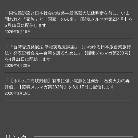
「同性婚訴訟と日本社会の岐路―最高裁大法廷判断を前に、いま
問われる「家族」と「国家」の未来」【闘魂メルマガ第234号】を
5月19日に配信します
2026年5月18日
「『台湾交流発展法 幸福実現党試案』（いわゆる日本版台湾旅行
法）発表記者会見―台湾を護るために」【闘魂メルマガ第233号】
を4月21日に配信します
2026年4月20日
「【ホルムズ海峡封鎖】有事に強い電源とは何か―石炭火力の再
評価」【闘魂メルマガ第232号】を3月17日に配信します
2026年3月16日
リンク