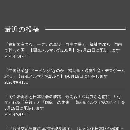
最近の投稿
「福祉国家スウェーデンの真実―自由で栄え、福祉で沈み、自由
で甦った国」【闘魂メルマガ第236号】を7月21日に配信します
2026年7月20日
「中国経済は“ドーピング”なのか―補助金・過剰生産・デスゲーム
経済」【闘魂メルマガ第235号】を6月16日に配信します
2026年6月15日
「同性婚訴訟と日本社会の岐路―最高裁大法廷判断を前に、いま
問われる「家族」と「国家」の未来」【闘魂メルマガ第234号】を
5月19日に配信します
2026年5月18日
「『台湾交流発展法 幸福実現党試案』（いわゆる日本版台湾旅行