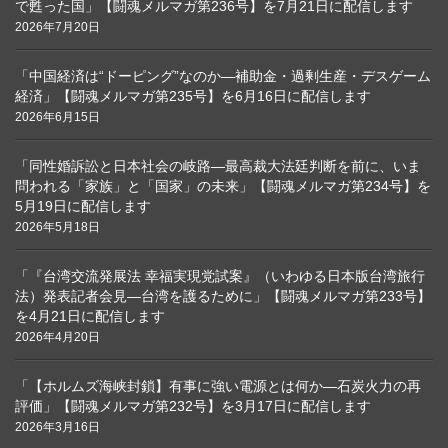
で甦った国」【闘魂メルマガ第236号】を7月21日に配信します
2026年7月20日
「中国経済は“ドーピング”なのか―補助金・過剰生産・デスゲーム
経済」【闘魂メルマガ第235号】を6月16日に配信します
2026年6月15日
「同性婚訴訟と日本社会の岐路―最高裁大法廷判断を前に、いま
問われる「家族」と「国家」の未来」【闘魂メルマガ第234号】を
5月19日に配信します
2026年5月18日
「『台湾交流発展法 幸福実現党試案』（いわゆる日本版台湾旅行
法）発表記者会見―台湾を護るために」【闘魂メルマガ第233号】
を4月21日に配信します
2026年4月20日
「【ホルムズ海峡封鎖】有事に強い電源とは何か―石炭火力の再
評価」【闘魂メルマガ第232号】を3月17日に配信します
2026年3月16日