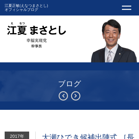
江夏正敏(えなつまさとし)
オフィシャルブログ
ブログ
大瀬ひでき候補出陣式 ［長
2017年