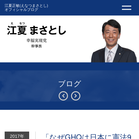
江夏正敏(えなつまさとし)
オフィシャルブログ
ブログ
「なぜGHQは日本に憲法9
2017年