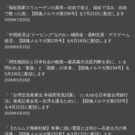
「福祉国家スウェーデンの真実―自由で栄え、福祉で沈み、自由
で甦った国」【闘魂メルマガ第236号】を7月21日に配信します
2026年7月20日
「中国経済は“ドーピング”なのか―補助金・過剰生産・デスゲーム
経済」【闘魂メルマガ第235号】を6月16日に配信します
2026年6月15日
「同性婚訴訟と日本社会の岐路―最高裁大法廷判断を前に、いま
問われる「家族」と「国家」の未来」【闘魂メルマガ第234号】を
5月19日に配信します
2026年5月18日
「『台湾交流発展法 幸福実現党試案』（いわゆる日本版台湾旅行
法）発表記者会見―台湾を護るために」【闘魂メルマガ第233号】
を4月21日に配信します
2026年4月20日
「【ホルムズ海峡封鎖】有事に強い電源とは何か―石炭火力の再
評価」【闘魂メルマガ第232号】を3月17日に配信します