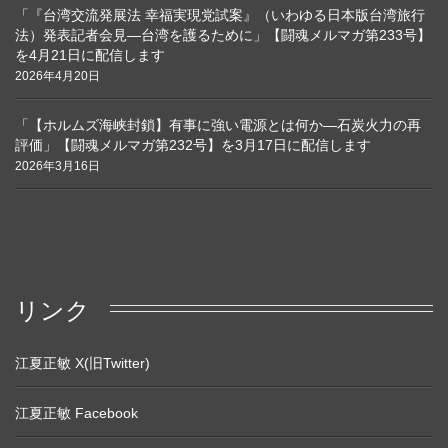
「『台湾交流発展法 幸福実現党試案』（いわゆる日本版台湾旅行
法）発表記者会見―台湾を護るために」【闘魂メルマガ第233号】
を4月21日に配信します
2026年4月20日
「【ホルムズ海峡封鎖】有事に強い電源とは何か―石炭火力の再
評価」【闘魂メルマガ第232号】を3月17日に配信します
2026年3月16日
リンク
江夏正敏 X(旧Twitter)
江夏正敏 Facebook