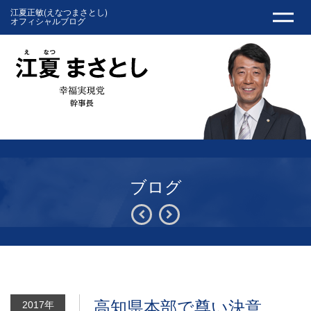
江夏正敏(えなつまさとし)
オフィシャルブログ
ブログ
高知県本部で尊い決意
2017年