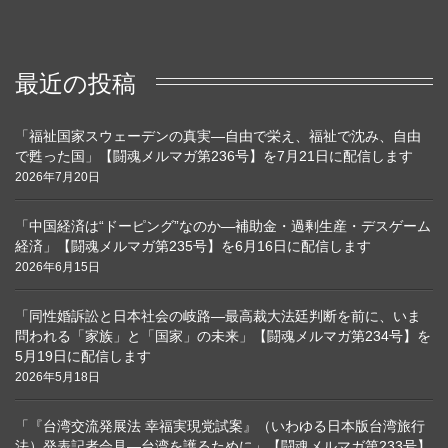
最近の投稿
「福祉国家スウェーデンの真実―自由で栄え、福祉で沈み、自由
で甦った国」【闘魂メルマガ第236号】を7月21日に配信します
2026年7月20日
「中国経済は“ドーピング”なのか―補助金・過剰生産・デスゲーム
経済」【闘魂メルマガ第235号】を6月16日に配信します
2026年6月15日
「同性婚訴訟と日本社会の岐路―最高裁大法廷判断を前に、いま
問われる「家族」と「国家」の未来」【闘魂メルマガ第234号】を
5月19日に配信します
2026年5月18日
「『台湾交流発展法 幸福実現党試案』（いわゆる日本版台湾旅行
法）発表記者会見―台湾を護るために」【闘魂メルマガ第233号】