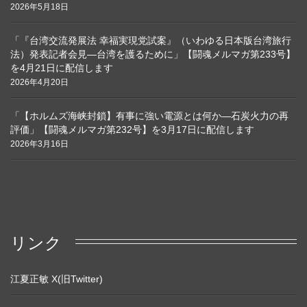
2026年5月18日
「『台湾交流発展法 幸福実現党試案』（いわゆる日本版台湾旅行
法）発表記者会見―台湾を護るために」【闘魂メルマガ第233号】
を4月21日に配信します
2026年4月20日
「【ホルムズ海峡封鎖】有事に強い電源とは何か―石炭火力の再
評価」【闘魂メルマガ第232号】を3月17日に配信します
2026年3月16日
リンク
江夏正敏 X(旧Twitter)