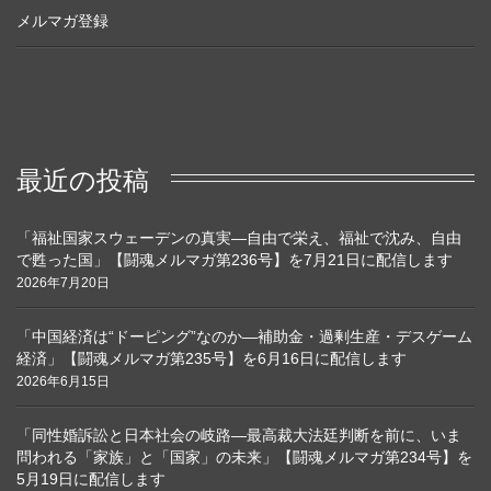
メルマガ登録
最近の投稿
「福祉国家スウェーデンの真実―自由で栄え、福祉で沈み、自由
で甦った国」【闘魂メルマガ第236号】を7月21日に配信します
2026年7月20日
「中国経済は“ドーピング”なのか―補助金・過剰生産・デスゲーム
経済」【闘魂メルマガ第235号】を6月16日に配信します
2026年6月15日
「同性婚訴訟と日本社会の岐路―最高裁大法廷判断を前に、いま
問われる「家族」と「国家」の未来」【闘魂メルマガ第234号】を
5月19日に配信します