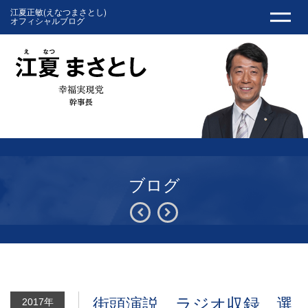
江夏正敏(えなつまさとし)
オフィシャルブログ
ブログ
街頭演説、ラジオ収録、選
2017年