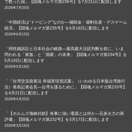
で甦った国」【闘魂メルマガ第236号】を7月21日に配信します
2026年7月20日
「中国経済は“ドーピング”なのか―補助金・過剰生産・デスゲーム
経済」【闘魂メルマガ第235号】を6月16日に配信します
2026年6月15日
「同性婚訴訟と日本社会の岐路―最高裁大法廷判断を前に、いま
問われる「家族」と「国家」の未来」【闘魂メルマガ第234号】を
5月19日に配信します
2026年5月18日
「『台湾交流発展法 幸福実現党試案』（いわゆる日本版台湾旅行
法）発表記者会見―台湾を護るために」【闘魂メルマガ第233号】
を4月21日に配信します
2026年4月20日
「【ホルムズ海峡封鎖】有事に強い電源とは何か―石炭火力の再
評価」【闘魂メルマガ第232号】を3月17日に配信します
2026年3月16日