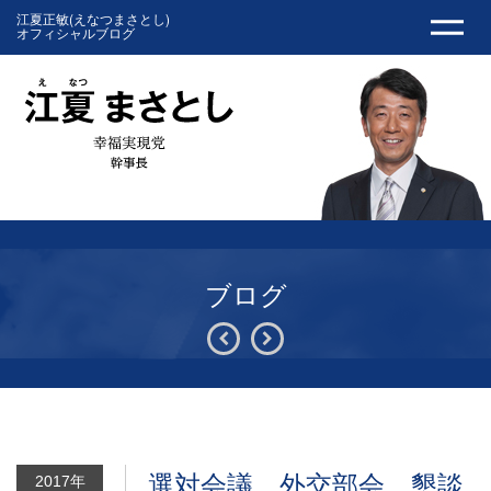
江夏正敏(えなつまさとし)
オフィシャルブログ
ブログ
選対会議、外交部会、懇談
2017年