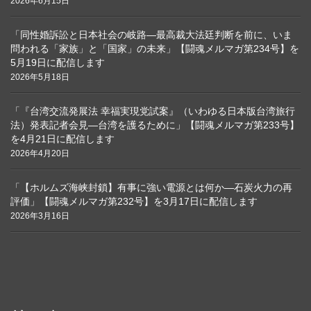
2026年6月15日
「同性婚訴訟と日本社会の岐路―最高裁大法廷判断を前に、いま
問われる「家族」と「国家」の未来」【闘魂メルマガ第234号】を
5月19日に配信します
2026年5月18日
「『台湾交流発展法 幸福実現党試案』（いわゆる日本版台湾旅行
法）発表記者会見―台湾を護るために」【闘魂メルマガ第233号】
を4月21日に配信します
2026年4月20日
「【ホルムズ海峡封鎖】有事に強い電源とは何か―石炭火力の再
評価」【闘魂メルマガ第232号】を3月17日に配信します
2026年3月16日