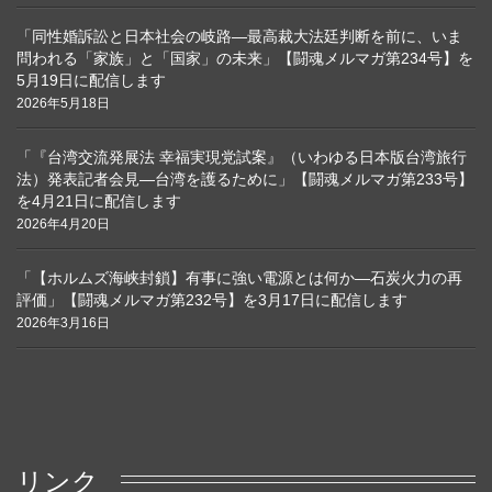
「同性婚訴訟と日本社会の岐路―最高裁大法廷判断を前に、いま
問われる「家族」と「国家」の未来」【闘魂メルマガ第234号】を
5月19日に配信します
2026年5月18日
「『台湾交流発展法 幸福実現党試案』（いわゆる日本版台湾旅行
法）発表記者会見―台湾を護るために」【闘魂メルマガ第233号】
を4月21日に配信します
2026年4月20日
「【ホルムズ海峡封鎖】有事に強い電源とは何か―石炭火力の再
評価」【闘魂メルマガ第232号】を3月17日に配信します
2026年3月16日
リンク