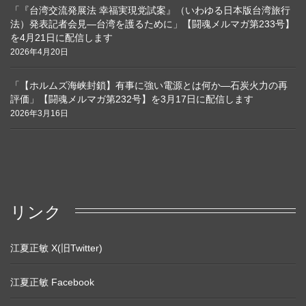
「『台湾交流発展法 幸福実現党試案』（いわゆる日本版台湾旅行
法）発表記者会見―台湾を護るために」【闘魂メルマガ第233号】
を4月21日に配信します
2026年4月20日
「【ホルムズ海峡封鎖】有事に強い電源とは何か―石炭火力の再
評価」【闘魂メルマガ第232号】を3月17日に配信します
2026年3月16日
リンク
江夏正敏 X(旧Twitter)
江夏正敏 Facebook