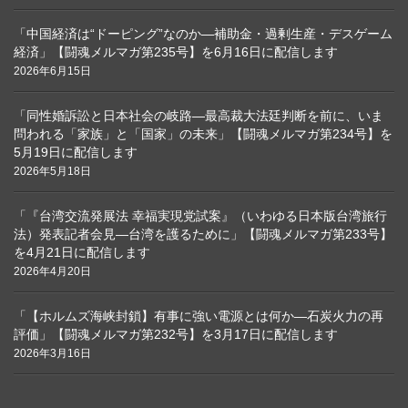
「中国経済は“ドーピング”なのか―補助金・過剰生産・デスゲーム
経済」【闘魂メルマガ第235号】を6月16日に配信します
2026年6月15日
「同性婚訴訟と日本社会の岐路―最高裁大法廷判断を前に、いま
問われる「家族」と「国家」の未来」【闘魂メルマガ第234号】を
5月19日に配信します
2026年5月18日
「『台湾交流発展法 幸福実現党試案』（いわゆる日本版台湾旅行
法）発表記者会見―台湾を護るために」【闘魂メルマガ第233号】
を4月21日に配信します
2026年4月20日
「【ホルムズ海峡封鎖】有事に強い電源とは何か―石炭火力の再
評価」【闘魂メルマガ第232号】を3月17日に配信します
2026年3月16日