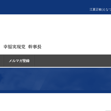
江夏正敏(えな
メルマガ登録