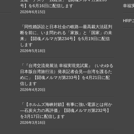
号】を6月16日に配信します
幸福
2026年6月15日
HR
「同性婚訴訟と日本社会の岐路―最高裁大法廷判
断を前に、いま問われる「家族」と「国家」の未
来」【闘魂メルマガ第234号】を5月19日に配信
します
2026年5月18日
「『台湾交流発展法 幸福実現党試案』（いわゆる
日本版台湾旅行法）発表記者会見―台湾を護るた
めに」【闘魂メルマガ第233号】を4月21日に配
信します
2026年4月20日
「【ホルムズ海峡封鎖】有事に強い電源とは何か
―石炭火力の再評価」【闘魂メルマガ第232号】
を3月17日に配信します
2026年3月16日