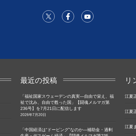
最近の投稿
リ
「福祉国家スウェーデンの真実―自由で栄え、福
江夏正敏
祉で沈み、自由で甦った国」【闘魂メルマガ第
236号】を7月21日に配信します
江夏正
2026年7月20日
江夏ま
「中国経済は“ドーピング”なのか―補助金・過剰
生産・デスゲーム経済」【闘魂メルマガ第235