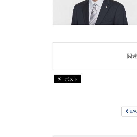
関
ポスト
BA