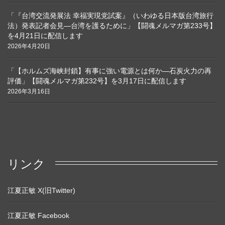
「『台湾交流発展法 幸福実現党試案』（いわゆる日本版台湾旅行
法）発表記者会見―台湾を護るために」【闘魂メルマガ第233号】
を4月21日に配信します
2026年4月20日
「【ホルムズ海峡封鎖】有事に強い電源とは何か―石炭火力の再
評価」【闘魂メルマガ第232号】を3月17日に配信します
2026年3月16日
リンク
江夏正敏 X(旧Twitter)
江夏正敏 Facebook