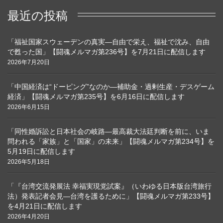
最近の投稿
「福祉国家スウェーデンの真実―自由で栄え、福祉で沈み、自由
で甦った国」【闘魂メルマガ第236号】を7月21日に配信します
2026年7月20日
「中国経済は“ドーピング”なのか―補助金・過剰生産・デスゲーム
経済」【闘魂メルマガ第235号】を6月16日に配信します
2026年6月15日
「同性婚訴訟と日本社会の岐路―最高裁大法廷判断を前に、いま
問われる「家族」と「国家」の未来」【闘魂メルマガ第234号】を
5月19日に配信します
2026年5月18日
「『台湾交流発展法 幸福実現党試案』（いわゆる日本版台湾旅行
法）発表記者会見―台湾を護るために」【闘魂メルマガ第233号】
を4月21日に配信します
2026年4月20日