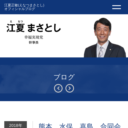
江夏正敏(えなつまさとし)
オフィシャルブログ
ブログ
熊本、水俣、嘉島、合同会
2018年