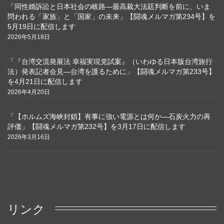
「同性婚訴訟と日本社会の岐路―最高裁大法廷判断を前に、いま
問われる「家族」と「国家」の未来」【闘魂メルマガ第234号】を
5月19日に配信します
2026年5月18日
「『台湾交流発展法 幸福実現党試案』（いわゆる日本版台湾旅行
法）発表記者会見―台湾を護るために」【闘魂メルマガ第233号】
を4月21日に配信します
2026年4月20日
「【ホルムズ海峡封鎖】有事に強い電源とは何か―石炭火力の再
評価」【闘魂メルマガ第232号】を3月17日に配信します
2026年3月16日
リンク