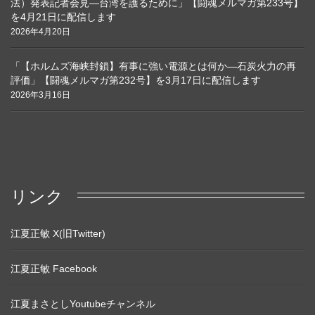
法）発表記者会見―台湾を護るために」【闘魂メルマガ第233号】
を4月21日に配信します
2026年4月20日
「【ホルムズ海峡封鎖】有事に強い電源とは何か―石炭火力の再
評価」【闘魂メルマガ第232号】を3月17日に配信します
2026年3月16日
リンク
江夏正敏 X(旧Twitter)
江夏正敏 Facebook
江夏まさとしYoutubeチャンネル