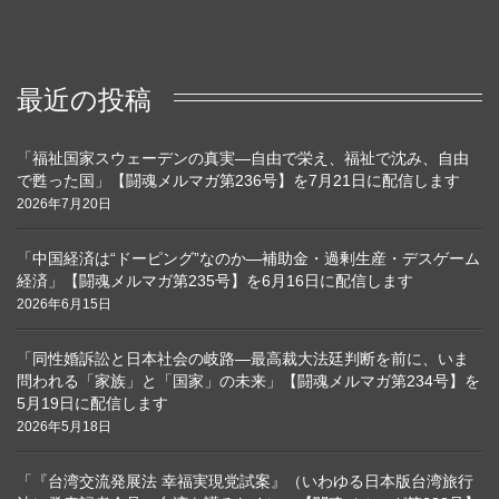
最近の投稿
「福祉国家スウェーデンの真実―自由で栄え、福祉で沈み、自由
で甦った国」【闘魂メルマガ第236号】を7月21日に配信します
2026年7月20日
「中国経済は“ドーピング”なのか―補助金・過剰生産・デスゲーム
経済」【闘魂メルマガ第235号】を6月16日に配信します
2026年6月15日
「同性婚訴訟と日本社会の岐路―最高裁大法廷判断を前に、いま
問われる「家族」と「国家」の未来」【闘魂メルマガ第234号】を
5月19日に配信します
2026年5月18日
「『台湾交流発展法 幸福実現党試案』（いわゆる日本版台湾旅行