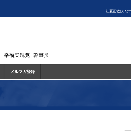
江夏正敏(えな
メルマガ登録