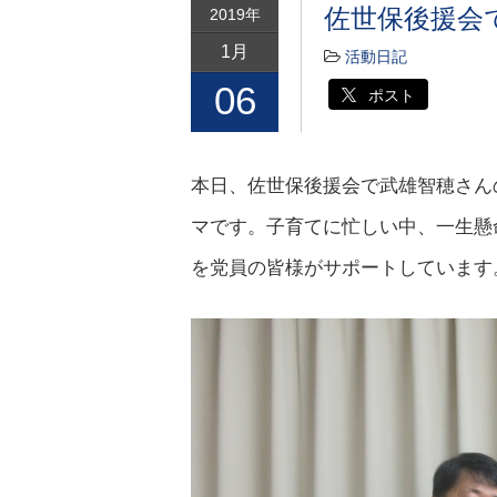
佐世保後援会
2019年
1月
活動日記
06
ポスト
本日、佐世保後援会で武雄智穂さん
マです。子育てに忙しい中、一生懸
を党員の皆様がサポートしています