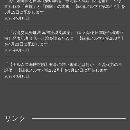
「同性婚訴訟と日本社会の岐路―最高裁大法廷判断を前に、いま
問われる「家族」と「国家」の未来」【闘魂メルマガ第234号】を
5月19日に配信します
2026年5月18日
「『台湾交流発展法 幸福実現党試案』（いわゆる日本版台湾旅行
法）発表記者会見―台湾を護るために」【闘魂メルマガ第233号】
を4月21日に配信します
2026年4月20日
「【ホルムズ海峡封鎖】有事に強い電源とは何か―石炭火力の再
評価」【闘魂メルマガ第232号】を3月17日に配信します
2026年3月16日
リンク