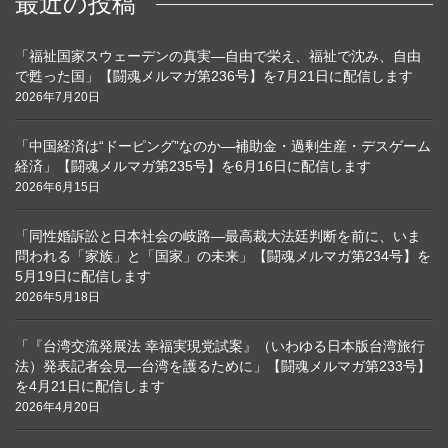
最近の投稿
「福祉国家スウェーデンの真実―自由で栄え、福祉で沈み、自由
で甦った国」【闘魂メルマガ第236号】を7月21日に配信します
2026年7月20日
「中国経済は“ドーピング”なのか―補助金・過剰生産・デスゲーム
経済」【闘魂メルマガ第235号】を6月16日に配信します
2026年6月15日
「同性婚訴訟と日本社会の岐路―最高裁大法廷判断を前に、いま
問われる「家族」と「国家」の未来」【闘魂メルマガ第234号】を
5月19日に配信します
2026年5月18日
「『台湾交流発展法 幸福実現党試案』（いわゆる日本版台湾旅行
法）発表記者会見―台湾を護るために」【闘魂メルマガ第233号】
を4月21日に配信します
2026年4月20日