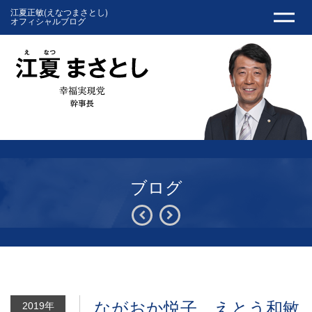
江夏正敏(えなつまさとし)
オフィシャルブログ
ブログ
ながおか悦子、えとう和敏
2019年