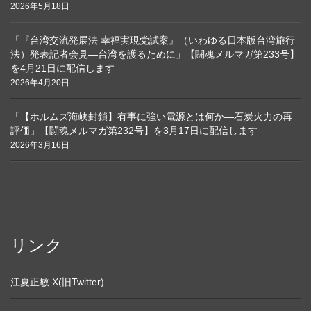
2026年5月18日
「『台湾交流発展法 幸福実現党試案』（いわゆる日本版台湾旅行
法）発表記者会見―台湾を護るために」【闘魂メルマガ第233号】
を4月21日に配信します
2026年4月20日
「【ホルムズ海峡封鎖】有事に強い電源とは何か―石炭火力の再
評価」【闘魂メルマガ第232号】を3月17日に配信します
2026年3月16日
リンク
江夏正敏 X(旧Twitter)