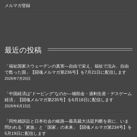
メルマガ登録
最近の投稿
「福祉国家スウェーデンの真実―自由で栄え、福祉で沈み、自由
で甦った国」【闘魂メルマガ第236号】を7月21日に配信します
2026年7月20日
「中国経済は“ドーピング”なのか―補助金・過剰生産・デスゲーム
経済」【闘魂メルマガ第235号】を6月16日に配信します
2026年6月15日
「同性婚訴訟と日本社会の岐路―最高裁大法廷判断を前に、いま
問われる「家族」と「国家」の未来」【闘魂メルマガ第234号】を
5月19日に配信します