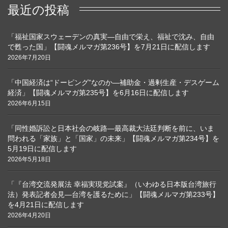
最近の投稿
「福祉国家スウェーデンの真実―自由で栄え、福祉で沈み、自由
で甦った国」【闘魂メルマガ第236号】を7月21日に配信します
2026年7月20日
「中国経済は“ドーピング”なのか―補助金・過剰生産・デスゲーム
経済」【闘魂メルマガ第235号】を6月16日に配信します
2026年6月15日
「同性婚訴訟と日本社会の岐路―最高裁大法廷判断を前に、いま
問われる「家族」と「国家」の未来」【闘魂メルマガ第234号】を
5月19日に配信します
2026年5月18日
「『台湾交流発展法 幸福実現党試案』（いわゆる日本版台湾旅行
法）発表記者会見―台湾を護るために」【闘魂メルマガ第233号】
を4月21日に配信します
2026年4月20日