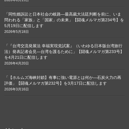
2026年6月15日
「同性婚訴訟と日本社会の岐路―最高裁大法廷判断を前に、いま
問われる「家族」と「国家」の未来」【闘魂メルマガ第234号】を
5月19日に配信します
2026年5月18日
「『台湾交流発展法 幸福実現党試案』（いわゆる日本版台湾旅行
法）発表記者会見―台湾を護るために」【闘魂メルマガ第233号】
を4月21日に配信します
2026年4月20日
「【ホルムズ海峡封鎖】有事に強い電源とは何か―石炭火力の再
評価」【闘魂メルマガ第232号】を3月17日に配信します
2026年3月16日