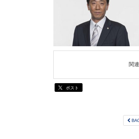
関
ポスト
BA