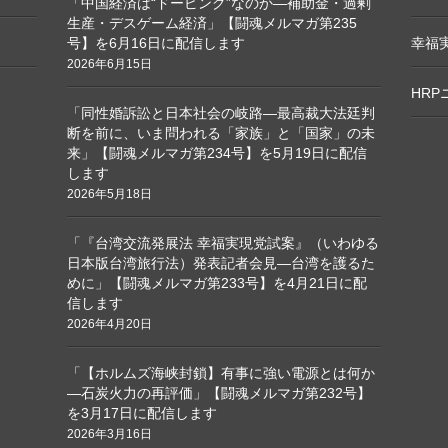
「中国経済は“ドーピング”なのか―補助金・過剰
生産・デスゲーム経済」【闘魂メルマガ第235
号】を6月16日に配信します
幸福
2026年6月15日
HR
「同性婚訴訟と日本社会の岐路―最高裁大法廷判
断を前に、いま問われる「家族」と「国家」の未
来」【闘魂メルマガ第234号】を5月19日に配信
します
2026年5月18日
「『台湾交流発展法 幸福実現党試案』（いわゆる
日本版台湾旅行法）発表記者会見―台湾を護るた
めに」【闘魂メルマガ第233号】を4月21日に配
信します
2026年4月20日
「【ホルムズ海峡封鎖】有事に強い電源とは何か
―石炭火力の再評価」【闘魂メルマガ第232号】
を3月17日に配信します
2026年3月16日