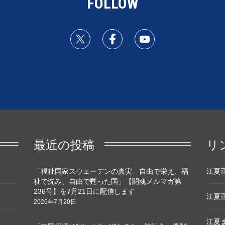
FOLLOW
最近の投稿
リ
「福祉国家スウェーデンの真実―自由で栄え、福
江夏正敏
祉で沈み、自由で甦った国」【闘魂メルマガ第
236号】を7月21日に配信します
江夏正
2026年7月20日
江夏ま