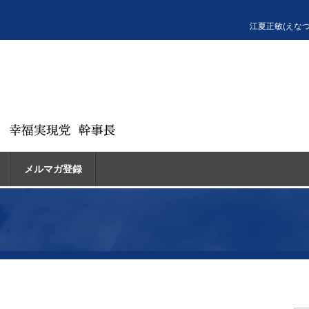
江夏正敏(えな
メルマガ登録