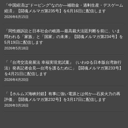
「中国経済は“ドーピング”なのか―補助金・過剰生産・デスゲーム
経済」【闘魂メルマガ第235号】を6月16日に配信します
2026年6月15日
「同性婚訴訟と日本社会の岐路―最高裁大法廷判断を前に、いま
問われる「家族」と「国家」の未来」【闘魂メルマガ第234号】を
5月19日に配信します
2026年5月18日
「『台湾交流発展法 幸福実現党試案』（いわゆる日本版台湾旅行
法）発表記者会見―台湾を護るために」【闘魂メルマガ第233号】
を4月21日に配信します
2026年4月20日
「【ホルムズ海峡封鎖】有事に強い電源とは何か―石炭火力の再
評価」【闘魂メルマガ第232号】を3月17日に配信します
2026年3月16日