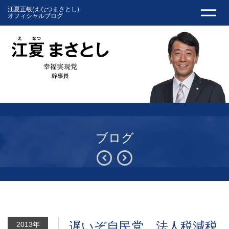
江夏正敏(えなつまさとし)
オフィシャルブログ
ブログ
遅いぞ自民党。法人税減税
2013年