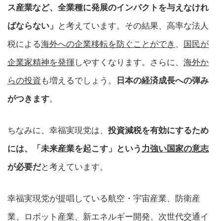
ス産業など、全業種に発展のインパクトを与えなけれ
ばならない」
と考えています。その結果、高率な法人
税による
海外への企業移転を防ぐことができ
、
国民が
企業家精神を発揮
しやすくなります。さらに、
海外か
らの投資
も増えるでしょう。
日本の経済成長への弾み
がつきます
。
ちなみに、幸福実現党は、
投資減税を有効にするため
には、「未来産業を起こす」という
力強い国家の意志
が必要だ
と考えています。
幸福実現党が提唱している航空・宇宙産業、防衛産
業、ロボット産業、新エネルギー開発、次世代交通イ