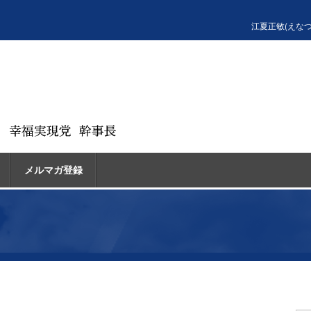
江夏正敏(えな
メルマガ登録