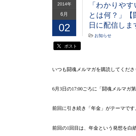
「わかりやす
2014年
とは何？」【
6月
日に配信しま
02
お知らせ
ポスト
いつも闘魂メルマガを購読してくださ
6
月
3
日の
17:00
ごろに「闘魂メルマガ
第
前回に引き続き「年金」がテーマです
前回の
1
回目は、年金という発想を白