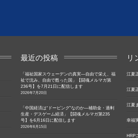
最近の投稿
リ
「福祉国家スウェーデンの真実―自由で栄え、福
江夏正敏
祉で沈み、自由で甦った国」【闘魂メルマガ第
236号】を7月21日に配信します
江夏正
2026年7月20日
江夏ま
「中国経済は“ドーピング”なのか―補助金・過剰
生産・デスゲーム経済」【闘魂メルマガ第235
号】を6月16日に配信します
幸福
2026年6月15日
HR