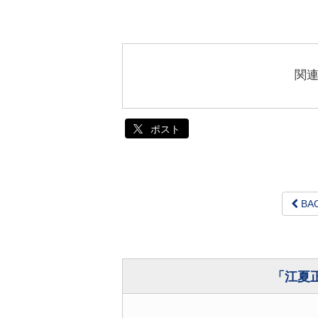
関
ポスト
BA
「江夏