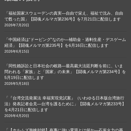
「福祉国家スウェーデンの真実―自由で栄え、福祉で沈み、自由
で甦った国」【闘魂メルマガ第236号】を7月21日に配信します
2026年7月20日
「中国経済は“ドーピング”なのか―補助金・過剰生産・デスゲーム
経済」【闘魂メルマガ第235号】を6月16日に配信します
2026年6月15日
「同性婚訴訟と日本社会の岐路―最高裁大法廷判断を前に、いま
問われる「家族」と「国家」の未来」【闘魂メルマガ第234号】を
5月19日に配信します
2026年5月18日
「『台湾交流発展法 幸福実現党試案』（いわゆる日本版台湾旅行
法）発表記者会見―台湾を護るために」【闘魂メルマガ第233号】
を4月21日に配信します
2026年4月20日
「【ホルムズ海峡封鎖】有事に強い電源とは何か―石炭火力の再