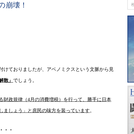
の崩壊！
付けておりましたが、アベノミクスという文脈から見
解散」
でしょう。
る財政規律（
4
月の消費増税）を行って、勝手に日本
しましょう」と庶民の味方を装っています
。
・・・