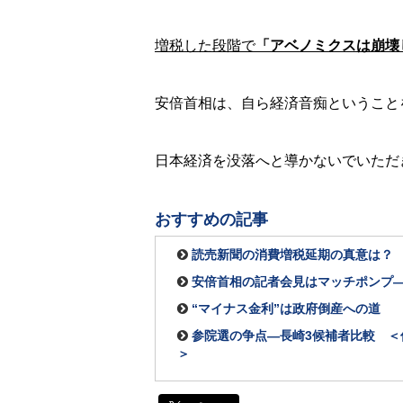
増税した段階で
「アベノミクスは崩壊
安倍首相は、自ら経済音痴ということ
日本経済を没落へと導かないでいただ
おすすめの記事
読売新聞の消費増税延期の真意は？
安倍首相の記者会見はマッチポンプ
“マイナス金利”は政府倒産への道
参院選の争点―長崎3候補者比較 ＜
＞