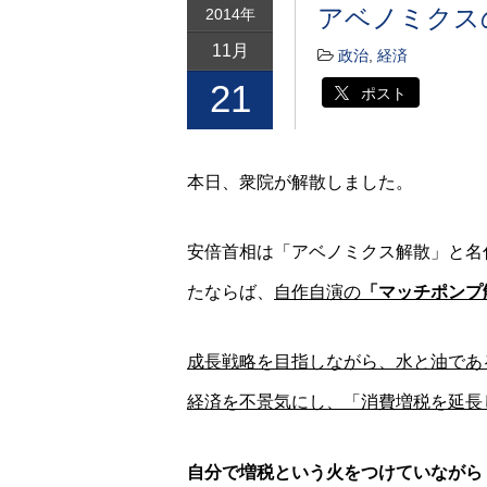
アベノミクス
2014年
11月
政治
,
経済
21
ポスト
本日、衆院が解散しました。
安倍首相は「アベノミクス解散」と名
たならば、
自作自演の
「マッチポンプ
成長戦略を目指しながら、水と油であ
経済を不景気にし、「消費増税を延長
自分で増税という火をつけていながら