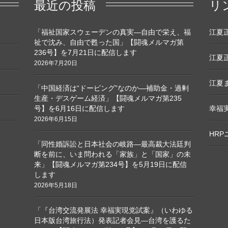
最近の投稿
リ
「福祉国家スウェーデンの真実―自由で栄え、福
江夏正敏
祉で沈み、自由で甦った国」【闘魂メルマガ第
236号】を7月21日に配信します
江夏正
2026年7月20日
江夏ま
「中国経済は“ドーピング”なのか―補助金・過剰
生産・デスゲーム経済」【闘魂メルマガ第235
号】を6月16日に配信します
幸福
2026年6月15日
HR
「同性婚訴訟と日本社会の岐路―最高裁大法廷判
断を前に、いま問われる「家族」と「国家」の未
来」【闘魂メルマガ第234号】を5月19日に配信
します
2026年5月18日
「『台湾交流発展法 幸福実現党試案』（いわゆる
日本版台湾旅行法）発表記者会見―台湾を護るた