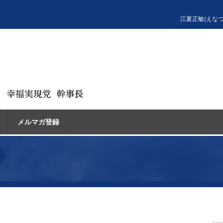
江夏正敏(えな
メルマガ登録