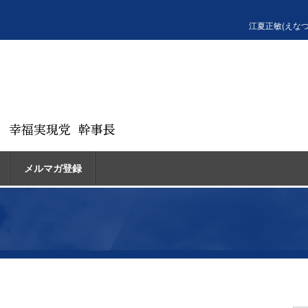
江夏正敏(えな
メルマガ登録