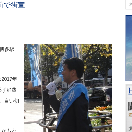
前で街宣
と博多駅
2017年
必ず消費
、言い切
うかもわ