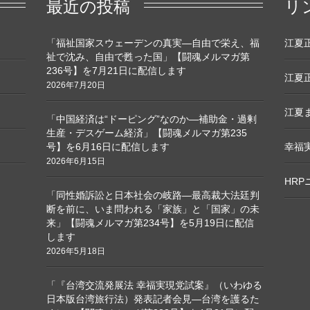
最近の投稿
リ
「福祉国家スウェーデンの真実―自由で栄え、福
江夏正敏
祉で沈み、自由で甦った国」【闘魂メルマガ第
236号】を7月21日に配信します
江夏正
2026年7月20日
江夏ま
「中国経済は“ドーピング”なのか―補助金・過剰
生産・デスゲーム経済」【闘魂メルマガ第235
号】を6月16日に配信します
幸福
2026年6月15日
HR
「同性婚訴訟と日本社会の岐路―最高裁大法廷判
断を前に、いま問われる「家族」と「国家」の未
来」【闘魂メルマガ第234号】を5月19日に配信
します
2026年5月18日
「『台湾交流発展法 幸福実現党試案』（いわゆる
日本版台湾旅行法）発表記者会見―台湾を護るた