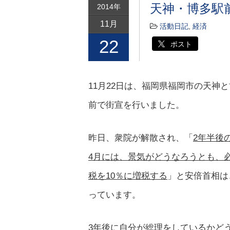
天神・博多駅
2014年
11月
活動日記
,
経済
22
ポスト
11月22日は、福岡県福岡市の天神
前で街宣を行いました。
昨日、衆院が解散され、「
2年半後の
4月には、景気がどうなろうとも、
税を10％に増税する
」と安倍首相は
っています。
3年後に自分が総理をしているかど