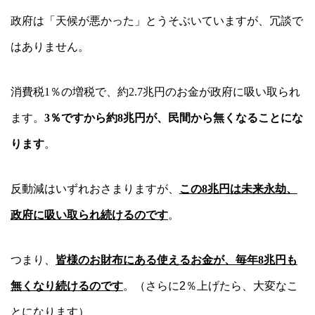
政府は「天候が悪かった」とうそぶいていますが、冗談で
はありません。
消費税
1
％の増税で、約
2.7
兆円のお金が政府に吸い取られ
ます。
3
％ですから約
8
兆円が、民間から無くなることにな
ります
。
反動減はいずれおさまりますが、
この
8
兆円は未来永劫、
政府に吸い取られ続けるのです
。
つまり、
皆様のお財布にある使えるお金が、毎年
8
兆円も
無くなり続けるのです
。（さらに2％上げたら、大変なこ
とになります）