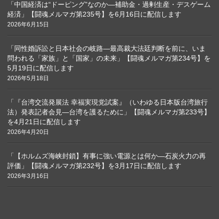
「中国経済は“ドーピング”なのか―補助金・過剰生産・デスゲーム
経済」【闘魂メルマガ第235号】を6月16日に配信します
2026年6月15日
「同性婚訴訟と日本社会の岐路―最高裁大法廷判断を前に、いま
問われる「家族」と「国家」の未来」【闘魂メルマガ第234号】を
5月19日に配信します
2026年5月18日
「『台湾交流発展法 幸福実現党試案』（いわゆる日本版台湾旅行
法）発表記者会見―台湾を護るために」【闘魂メルマガ第233号】
を4月21日に配信します
2026年4月20日
「【ホルムズ海峡封鎖】有事に強い電源とは何か―石炭火力の再
評価」【闘魂メルマガ第232号】を3月17日に配信します
2026年3月16日