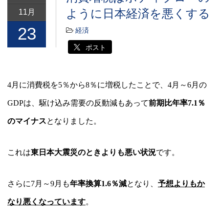
ように日本経済を悪くする
11月
23
経済
ポスト
4
月に消費税を
5
％から
8
％に増税したことで、
4
月～
6
月の
GDP
は、駆け込み需要の反動減もあって
前期比年率
7.1
％
のマイナス
となりました。
これは
東日本大震災のときよりも悪い状況
です。
さらに
7
月～
9
月も
年率換算
1.6
％減
となり、
予想よりもか
なり悪くなっています
。