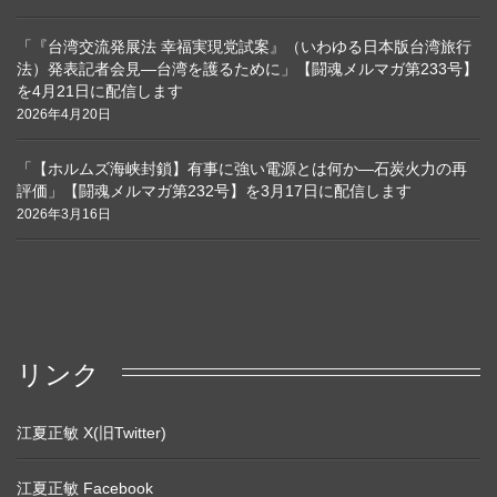
「『台湾交流発展法 幸福実現党試案』（いわゆる日本版台湾旅行
法）発表記者会見―台湾を護るために」【闘魂メルマガ第233号】
を4月21日に配信します
2026年4月20日
「【ホルムズ海峡封鎖】有事に強い電源とは何か―石炭火力の再
評価」【闘魂メルマガ第232号】を3月17日に配信します
2026年3月16日
リンク
江夏正敏 X(旧Twitter)
江夏正敏 Facebook