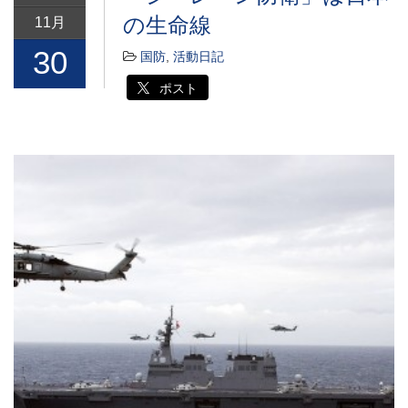
の生命線
11月
30
国防
,
活動日記
ポスト